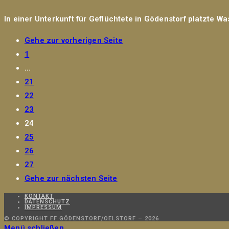
In einer Unterkunft für Geflüchtete in Gödenstorf platzte W
Gehe zur vorherigen Seite
1
…
21
22
23
24
25
26
27
Gehe zur nächsten Seite
KONTAKT
DATENSCHUTZ
IMPRESSUM
© COPYRIGHT FF GÖDENSTORF/OELSTORF – 2026
Menü schließen