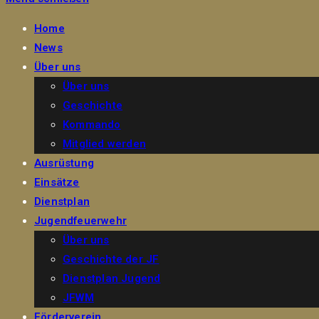
Home
News
Über uns
Über uns
Geschichte
Kommando
Mitglied werden
Ausrüstung
Einsätze
Dienstplan
Jugendfeuerwehr
Über uns
Geschichte der JF
Dienstplan Jugend
JFWM
Förderverein