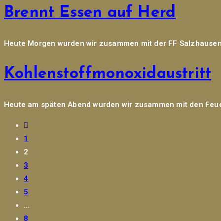
Brennt Essen auf Herd
Heute Morgen wurden wir zusammen mit der FF Salzhausen z
Kohlenstoffmonoxidaustritt
Heute am späten Abend wurden wir zusammen mit den Feuer
Gehe
zur
1
vorherigen
2
Seite
3
4
5
…
8