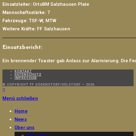
Einsatzleiter:
OrtsBM Salzhausen Plate
Mannschaftsstärke:
7
Fahrzeuge:
TSF-W, MTW
Weitere Kräfte:
FF Salzhausen
Einsatzbericht:
Ein brennender Toaster gab Anlass zur Alarmierung. Die Feu
KONTAKT
DATENSCHUTZ
IMPRESSUM
© COPYRIGHT FF GÖDENSTORF/OELSTORF – 2026
Menü schließen
Home
News
Über uns
Über uns