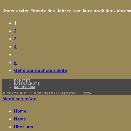
Unser erster Einsatz des Jahres kam kurz nach der Jahresw
1
2
3
4
…
6
Gehe zur nächsten Seite
KONTAKT
DATENSCHUTZ
IMPRESSUM
© COPYRIGHT FF GÖDENSTORF/OELSTORF – 2026
Menü schließen
Home
News
Über uns