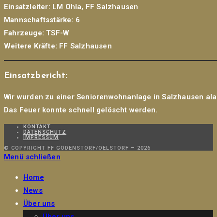
Einsatzleiter:
LM Ohla, FF Salzhausen
Mannschaftsstärke:
6
Fahrzeuge:
TSF-W
Weitere Kräfte:
FF Salzhausen
Einsatzbericht:
Wir wurden zu einer Seniorenwohnanlage in Salzhausen alar
Das Feuer konnte schnell gelöscht werden.
KONTAKT
DATENSCHUTZ
IMPRESSUM
© COPYRIGHT FF GÖDENSTORF/OELSTORF – 2026
Menü schließen
Home
News
Über uns
Über uns