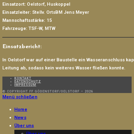
Einsatzort:
Oelstorf, Huskoppel
Einsatzleiter:
Stellv. OrtsBM Jens Meyer
Mannschaftsstärke:
15
Fahrzeuge:
TSF-W, MTW
Einsatzbericht:
In Oelstorf war auf einer Baustelle ein Wasseranschluss ka
Leitung ab, sodass kein weiteres Wasser fließen konnte.
KONTAKT
DATENSCHUTZ
IMPRESSUM
© COPYRIGHT FF GÖDENSTORF/OELSTORF – 2026
Menü schließen
Home
News
Über uns
Über uns