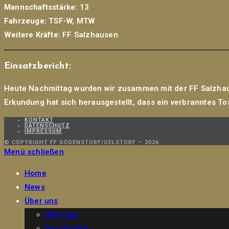
Mannschaftsstärke:
13
Fahrzeuge:
TSF-W, MTW
Weitere Kräfte:
FF Salzhausen
Einsatzbericht:
Heute Nachmittag wurden wir zusammen mit der FF Salzhaus
Erkundung hat sich herausgestellt, dass ein verbranntes T
KONTAKT
DATENSCHUTZ
IMPRESSUM
© COPYRIGHT FF GÖDENSTORF/OELSTORF – 2026
Menü schließen
Home
News
Über uns
Über uns
Geschichte