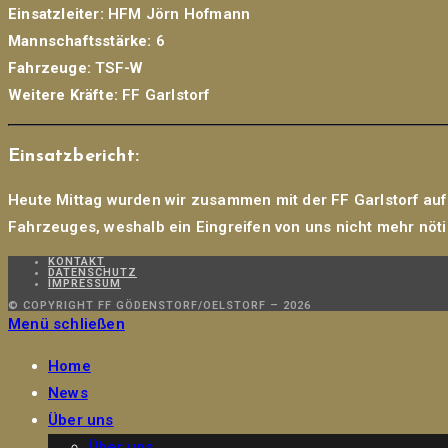
Einsatzleiter:
HFM Jörn Hofmann
Mannschaftsstärke:
6
Fahrzeuge:
TSF-W
Weitere Kräfte:
FF Garlstorf
Einsatzbericht:
Heute Mittag wurden wir zusammen mit der FF Garlstorf auf 
Fahrzeuges, weshalb ein Eingreifen von uns nicht mehr nöti
KONTAKT
DATENSCHUTZ
IMPRESSUM
© COPYRIGHT FF GÖDENSTORF/OELSTORF – 2026
Menü schließen
Home
News
Über uns
Über uns