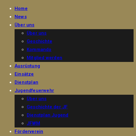
Home
News
Über uns
Über uns
Geschichte
Kommando
Mitglied werden
Ausrüstung
Einsätze
Dienstplan
Jugendfeuerwehr
Über uns
Geschichte der JF
Dienstplan Jugend
JFWM
Förderverein