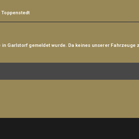
F Toppenstedt
e in Garlstorf gemeldet wurde. Da keines unserer Fahrzeuge 