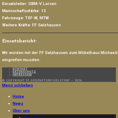
Einsatzleiter:
GBM-V Larsen
Mannschaftsstärke:
13
Fahrzeuge:
TSF-W, MTW
Weitere Kräfte:
FF Salzhausen
Einsatzbericht:
Wir wurden mit der FF Salzhausen zum Möbelhaus Michaelis i
eingreifen mussten.
KONTAKT
DATENSCHUTZ
IMPRESSUM
© COPYRIGHT FF GÖDENSTORF/OELSTORF – 2026
Menü schließen
Home
News
Über uns
Über uns