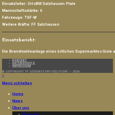
Einsatzleiter:
OrtsBM Salzhausen Plate
Mannschaftsstärke:
6
Fahrzeuge:
TSF-W
Weitere Kräfte:
FF Salzhausen
Einsatzbericht:
Die Brandmeldeanlage eines örtlichen Supermarktes löste 
KONTAKT
DATENSCHUTZ
IMPRESSUM
© COPYRIGHT FF GÖDENSTORF/OELSTORF – 2026
Menü schließen
Home
News
Über uns
Über uns