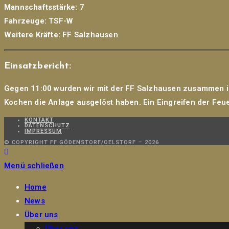
Mannschaftsstärke:
7
Fahrzeuge:
TSF-W
Weitere Kräfte:
FF Salzhausen
Einsatzbericht:
Gegen 11:00 wurden wir mit der FF Salzhausen zusammen in
Kochen die Anlage ausgelöst haben. Ein Eingreifen der Feu
KONTAKT
DATENSCHUTZ
IMPRESSUM
© COPYRIGHT FF GÖDENSTORF/OELSTORF – 2026
Menü schließen
Home
News
Über uns
Über uns