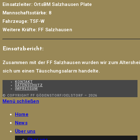
Einsatzleiter:
OrtsBM Salzhausen Plate
Mannschaftsstärke:
8
Fahrzeuge:
TSF-W
Weitere Kräfte:
FF Salzhausen
Einsatzbericht:
Zusammen mit der FF Salzhausen wurden wir zum Altersheim i
sich um einen Täuschungsalarm handelte.
KONTAKT
DATENSCHUTZ
IMPRESSUM
© COPYRIGHT FF GÖDENSTORF/OELSTORF – 2026
Menü schließen
Home
News
Über uns
Über uns